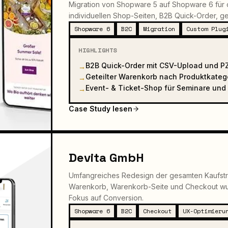
Migration von Shopware 5 auf Shopware 6 für d
individuellen Shop-Seiten, B2B Quick-Order, g
Shopware 6
B2C
Migration
Custom Plug
HIGHLIGHTS
B2B Quick-Order mit CSV-Upload und P
→
Geteilter Warenkorb nach Produktkateg
→
Event- & Ticket-Shop für Seminare un
→
Case Study lesen
Devita GmbH
Umfangreiches Redesign der gesamten Kaufstre
Warenkorb, Warenkorb-Seite und Checkout wur
Fokus auf Conversion.
Shopware 6
B2C
Checkout
UX-Optimieru