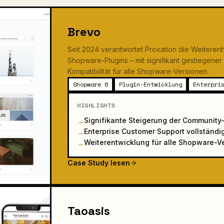
Brevo
Seit 2024 verantwortet Proxation die Weiteren
Shopware-Plugins – mit signifikant gestiegene
Kompatibilität für alle Shopware-Versionen.
Shopware 6
Plugin-Entwicklung
Enterpri
HIGHLIGHTS
Signifikante Steigerung der Community
→
Enterprise Customer Support vollstän
→
Weiterentwicklung für alle Shopware-Ve
→
Case Study lesen
Taoasis