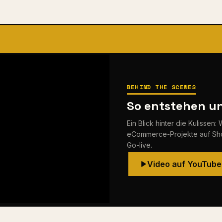
BEHIND THE SCENES
So entstehen un
Ein Blick hinter die Kulisse
eCommerce-Projekte auf Sho
Go-live.
Video auf YouTub