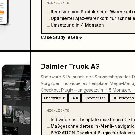
HIGHLIGHTS
Redesign von Produktseite, Warenkorb
→
Optimierter Ajax-Warenkorb für schnel
→
Umsetzung in 4 Monaten
→
Case Study lesen
Daimler Truck AG
Shopware 6 Relaunch des Serviceshops des DA
Vorgaben. Individuelles Template, Mega-Men
Checkout Plugin – umgesetzt in 4–5 Monaten.
Shopware 6
B2B
Enterprise
CI-konform
HIGHLIGHTS
Individuelles Template exakt nach CI-
→
Maßgeschneidertes In-Menü-Navigati
→
PROXATION Checkout Plugin für fokuss
→