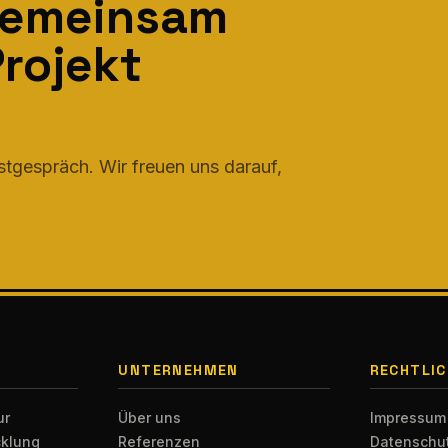
gemeinsam
rojekt
rstgespräch. Wir freuen uns darauf,
UNTERNEHMEN
RECHTLIC
ur
Über uns
Impressum
cklung
Referenzen
Datenschu