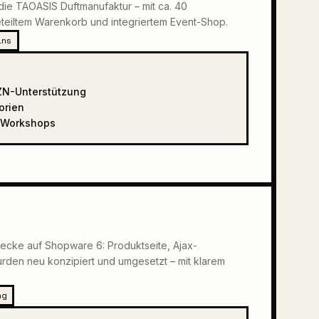
ie TAOASIS Duftmanufaktur – mit ca. 40
eteiltem Warenkorb und integriertem Event-Shop.
ins
ZN-Unterstützung
orien
d Workshops
cke auf Shopware 6: Produktseite, Ajax-
den neu konzipiert und umgesetzt – mit klarem
ng