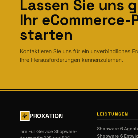
Lassen Sie uns 
Ihr eCommerce-P
starten
Kontaktieren Sie uns für ein unverbindliches E
Ihre Herausforderungen kennenzulernen.
LEISTUNGEN
PROXATION
Shopware 6 Agent
Ihre Full-Service Shopware-
Shopware 6 Entwi